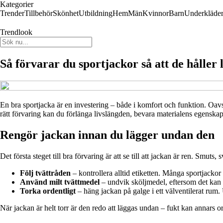
Kategorier
Trender
Tillbehör
Skönhet
Utbildning
Hem
Män
Kvinnor
Barn
Underkläde
Trendlook
Så förvarar du sportjackor så att de håller 
En bra sportjacka är en investering – både i komfort och funktion. Oavs
rätt förvaring kan du förlänga livslängden, bevara materialens egenskaper 
Rengör jackan innan du lägger undan den
Det första steget till bra förvaring är att se till att jackan är ren. Smu
Följ tvättråden
– kontrollera alltid etiketten. Många sportjackor 
Använd milt tvättmedel
– undvik sköljmedel, eftersom det kan
Torka ordentligt
– häng jackan på galge i ett välventilerat rum.
När jackan är helt torr är den redo att läggas undan – fukt kan annars o