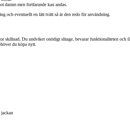
mot damm men fortfarande kan andas.
ng och eventuellt en lätt tvätt så är den redo för användning.
stor skillnad. Du undviker onödigt slitage, bevarar funktionaliteten och 
ehöver du köpa nytt.
å jackan