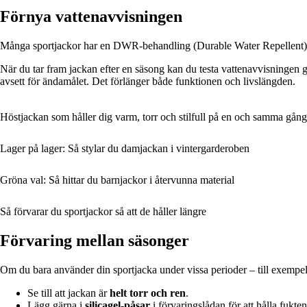
Förnya vattenavvisningen
Många sportjackor har en DWR-behandling (Durable Water Repellent) som
När du tar fram jackan efter en säsong kan du testa vattenavvisningen ge
avsett för ändamålet. Det förlänger både funktionen och livslängden.
Höstjackan som håller dig varm, torr och stilfull på en och samma gång
Lager på lager: Så stylar du damjackan i vintergarderoben
Gröna val: Så hittar du barnjackor i återvunna material
Så förvarar du sportjackor så att de håller längre
Förvaring mellan säsonger
Om du bara använder din sportjacka under vissa perioder – till exempel 
Se till att jackan är
helt torr och ren
.
Lägg gärna i
silicagel-påsar
i förvaringslådan för att hålla fukten