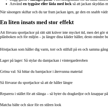
Använd
en tygpåse eller låda med lock
så att jackan skyddas 
När säsongen skiftar och du tar fram jackan igen, ge den en snabb vädri
En liten insats med stor effekt
Att förvara sportjackor på rätt sätt kräver inte mycket tid, men det gör 
plånboken och för miljön – ju längre dina kläder håller, desto mindre b
Höstjackan som håller dig varm, torr och stilfull på en och samma gång
Lager på lager: Så stylar du damjackan i vintergarderoben
Gröna val: Så hittar du barnjackor i återvunna material
Så förvarar du sportjackor så att de håller längre
Reparera i stället för att slänga – så byter du dragkedjor och knappar p
Matcha bälte och skor för en stilren look