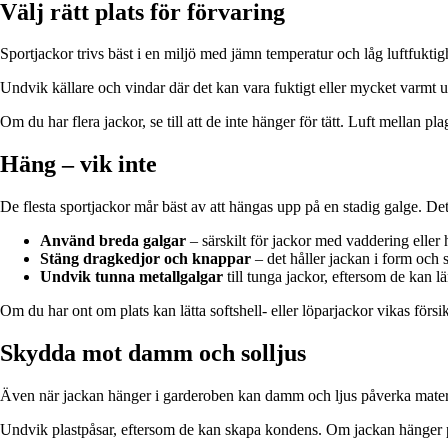
Välj rätt plats för förvaring
Sportjackor trivs bäst i en miljö med jämn temperatur och låg luftfuktig
Undvik källare och vindar där det kan vara fuktigt eller mycket varmt
Om du har flera jackor, se till att de inte hänger för tätt. Luft mellan p
Häng – vik inte
De flesta sportjackor mår bäst av att hängas upp på en stadig galge. Det
Använd breda galgar
– särskilt för jackor med vaddering eller 
Stäng dragkedjor och knappar
– det håller jackan i form och
Undvik tunna metallgalgar
till tunga jackor, eftersom de kan l
Om du har ont om plats kan lätta softshell- eller löparjackor vikas försi
Skydda mot damm och solljus
Även när jackan hänger i garderoben kan damm och ljus påverka materia
Undvik plastpåsar, eftersom de kan skapa kondens. Om jackan hänger på 