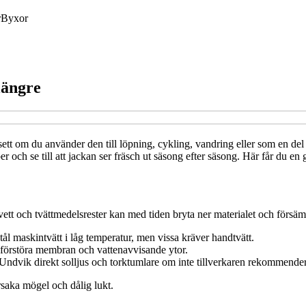
r
Byxor
längre
ett om du använder den till löpning, cykling, vandring eller som en del 
och se till att jackan ser fräsch ut säsong efter säsong. Här får du en gu
ts, svett och tvättmedelsrester kan med tiden bryta ner materialet och för
tål maskintvätt i låg temperatur, men vissa kräver handtvätt.
 förstöra membran och vattenavvisande ytor.
 Undvik direkt solljus och torktumlare om inte tillverkaren rekommender
rsaka mögel och dålig lukt.