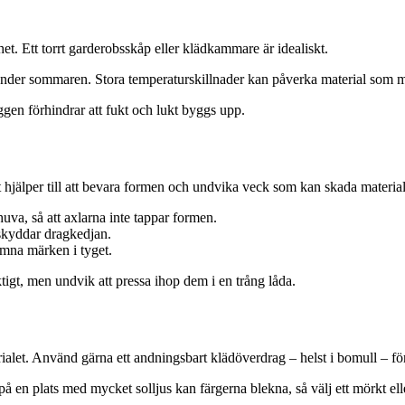
het. Ett torrt garderobsskåp eller klädkammare är idealiskt.
 under sommaren. Stora temperaturskillnader kan påverka material som m
laggen förhindrar att fukt och lukt byggs upp.
 hjälper till att bevara formen och undvika veck som kan skada materiale
huva, så att axlarna inte tappar formen.
 skyddar dragkedjan.
ämna märken i tyget.
ktigt, men undvik att pressa ihop dem i en trång låda.
let. Använd gärna ett andningsbart klädöverdrag – helst i bomull – för
en plats med mycket solljus kan färgerna blekna, så välj ett mörkt elle