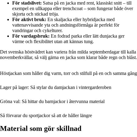
För stadslivet:
Satsa på en jacka med rent, klassiskt snitt – till
exempel en ullkappa eller trenchcoat – som fungerar både över
skjorta och stickad tröja.
För aktivt bruk:
En skaljacka eller hybridjacka med
vattenavvisande yta och andningsförmåga är perfekt för
vandringar och cykelturer.
För vardagsbruk:
En fodrad parka eller lätt dunjacka ger
värme och flexibilitet utan att kännas tung.
Det svenska höstvädret kan variera från milda septemberdagar till kalla
novemberkvällar, så välj gärna en jacka som klarar både regn och blåst.
Höstjackan som håller dig varm, torr och stilfull på en och samma gång
Lager på lager: Så stylar du damjackan i vintergarderoben
Gröna val: Så hittar du barnjackor i återvunna material
Så förvarar du sportjackor så att de håller längre
Material som gör skillnad