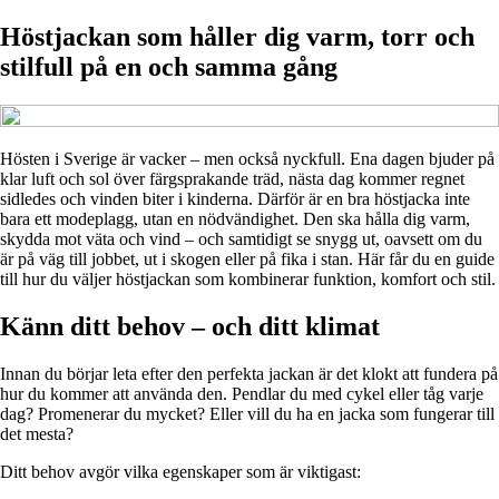
Höstjackan som håller dig varm, torr och
stilfull på en och samma gång
Hösten i Sverige är vacker – men också nyckfull. Ena dagen bjuder på
klar luft och sol över färgsprakande träd, nästa dag kommer regnet
sidledes och vinden biter i kinderna. Därför är en bra höstjacka inte
bara ett modeplagg, utan en nödvändighet. Den ska hålla dig varm,
skydda mot väta och vind – och samtidigt se snygg ut, oavsett om du
är på väg till jobbet, ut i skogen eller på fika i stan. Här får du en guide
till hur du väljer höstjackan som kombinerar funktion, komfort och stil.
Känn ditt behov – och ditt klimat
Innan du börjar leta efter den perfekta jackan är det klokt att fundera på
hur du kommer att använda den. Pendlar du med cykel eller tåg varje
dag? Promenerar du mycket? Eller vill du ha en jacka som fungerar till
det mesta?
Ditt behov avgör vilka egenskaper som är viktigast: