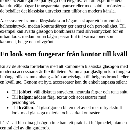
mörka acetatbågar skapar tyngd och elegans. Vill du experimentera
kan du välja bågar i transparenta nyanser eller med subtila mönster –
de behåller det klassiska uttrycket men tillför en modern känsla.
Accessoarer i samma färgskala som bågarna skapar ett harmoniskt
helhetsintryck, medan kontrastfärger ger energi och personlighet. Till
exempel kan svarta glasögon kombineras med silversmycken för en
urban look, medan bruna bågar passar fint till varma toner som
karamell, beige och olivgrönt.
En look som fungerar från kontor till kväll
En av de största fördelarna med att kombinera klassiska glasögon med
moderna accessoarer är flexibiliteten. Samma par glasögon kan fungera
i många olika sammanhang – från arbetsdagen till helgens brunch eller
en kväll ute. Genom att byta accessoarer kan du enkelt anpassa stilen:
Till
jobbet
: välj diskreta smycken, neutrala färger och rena snitt.
Till
helgen
: addera färg, textur och accessoarer med
personlighet.
Till
kvällen
: låt glasögonen bli en del av ett mer uttrycksfullt
look med glansiga material och starka kontraster.
På så sätt blir dina glasögon inte bara ett praktiskt hjälpmedel, utan en
central del av din garderob.