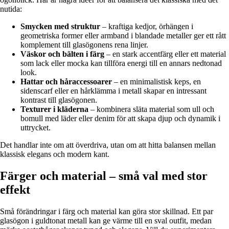
nutida:
Smycken med struktur
– kraftiga kedjor, örhängen i
geometriska former eller armband i blandade metaller ger ett rått
komplement till glasögonens rena linjer.
Väskor och bälten i färg
– en stark accentfärg eller ett material
som lack eller mocka kan tillföra energi till en annars nedtonad
look.
Hattar och håraccessoarer
– en minimalistisk keps, en
sidenscarf eller en hårklämma i metall skapar en intressant
kontrast till glasögonen.
Texturer i kläderna
– kombinera släta material som ull och
bomull med läder eller denim för att skapa djup och dynamik i
uttrycket.
Det handlar inte om att överdriva, utan om att hitta balansen mellan
klassisk elegans och modern kant.
Färger och material – små val med stor
effekt
Små förändringar i färg och material kan göra stor skillnad. Ett par
glasögon i guldtonat metall kan ge värme till en sval outfit, medan