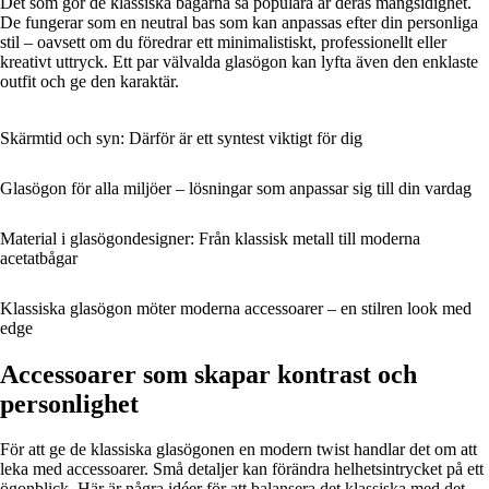
Det som gör de klassiska bågarna så populära är deras mångsidighet.
De fungerar som en neutral bas som kan anpassas efter din personliga
stil – oavsett om du föredrar ett minimalistiskt, professionellt eller
kreativt uttryck. Ett par välvalda glasögon kan lyfta även den enklaste
outfit och ge den karaktär.
Skärmtid och syn: Därför är ett syntest viktigt för dig
Glasögon för alla miljöer – lösningar som anpassar sig till din vardag
Material i glasögondesigner: Från klassisk metall till moderna
acetatbågar
Klassiska glasögon möter moderna accessoarer – en stilren look med
edge
Accessoarer som skapar kontrast och
personlighet
För att ge de klassiska glasögonen en modern twist handlar det om att
leka med accessoarer. Små detaljer kan förändra helhetsintrycket på ett
ögonblick. Här är några idéer för att balansera det klassiska med det