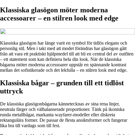
Klassiska glasögon möter moderna
accessoarer – en stilren look med edge
Klassiska glasögon har länge varit en symbol för tidlös elegans och
personlig stil. Men i takt med att modet förändras har glasögon gått
från att vara ett praktiskt hjälpmedel till att bli en central del av outfiten
– ett statement som kan definiera hela din look. När de klassiska
bågarna möter moderna accessoarer uppstår en spännande kontrast
mellan det sofistikerade och det lekfulla – en stilren look med edge.
Klassiska bågar – grunden till ett tidlöst
uttryck
De klassiska glasögonbågarna kännetecknas av sina rena linjer,
neutrala färger och välbalanserade proportioner. Tänk på ikoniska
runda metallbågar, markanta wayfarer-modeller eller diskreta
rektangulära former. De passar de flesta ansiktsformer och fungerar
lika bra till vardags som till fest.