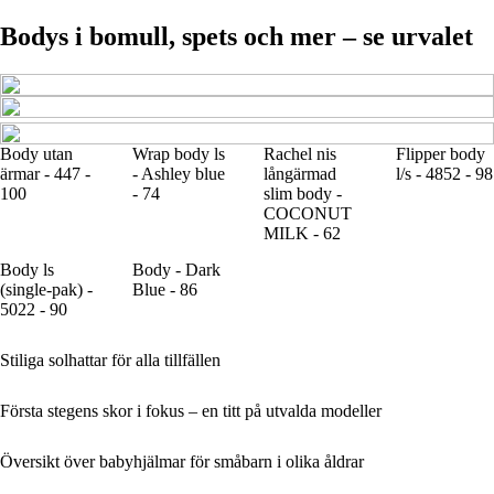
Bodys i bomull, spets och mer – se urvalet
Body utan
Wrap body ls
Rachel nis
Flipper body
ärmar - 447 -
- Ashley blue
långärmad
l/s - 4852 - 98
100
- 74
slim body -
COCONUT
MILK - 62
Body ls
Body - Dark
(single-pak) -
Blue - 86
5022 - 90
Stiliga solhattar för alla tillfällen
Första stegens skor i fokus – en titt på utvalda modeller
Översikt över babyhjälmar för småbarn i olika åldrar